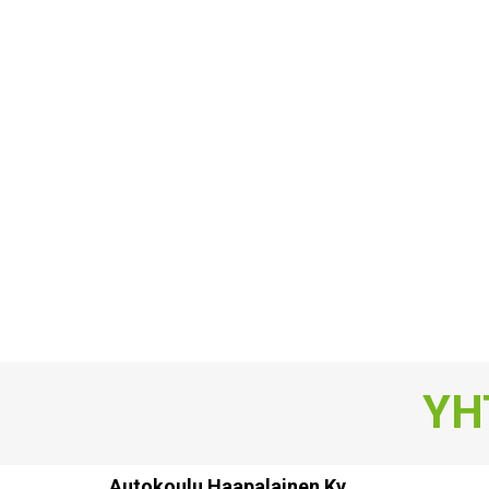
YH
Autokoulu Haapalainen Ky